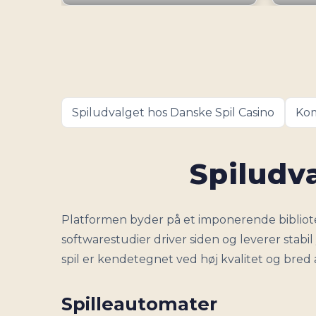
FELIXGAMING
WAZDAN
Golden Ticket
Fishin Bear
Dis
BOOONGO
PLAY'N GO
Spiludvalget hos Danske Spil Casino
Kom
Farmhouse
Spiludv
HACKSAW
Pearl Coin Rise
RUBYPLAY
Platformen byder på et imponerende bibliotek 
softwarestudier driver siden og leverer stabi
spil er kendetegnet ved høj kvalitet og bred 
Spilleautomater