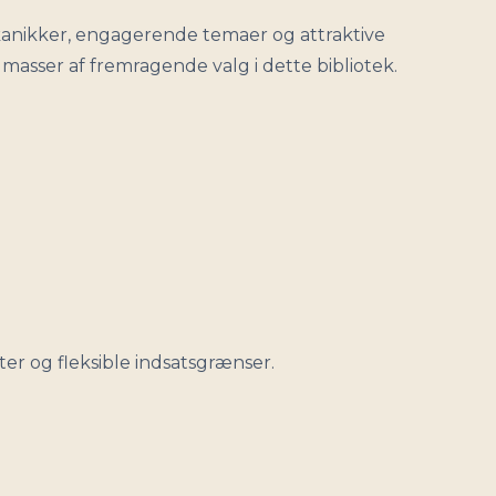
anikker, engagerende temaer og attraktive
 masser af fremragende valg i dette bibliotek.
er og fleksible indsatsgrænser.