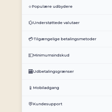
⭐
Populære udbydere
💱
Understøttede valutaer
💳
Tilgængelige betalingsmetoder
💵
Minimumsindskud
🏧
Udbetalingsgrænser
📱
Mobiladgang
💬
Kundesupport