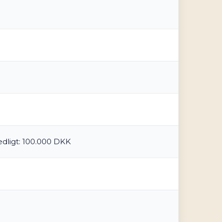
edligt: 100.000 DKK