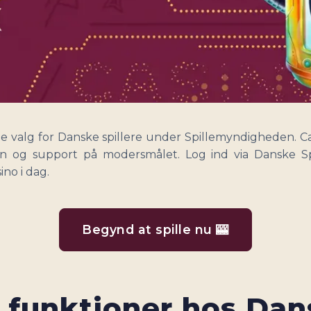
e valg for Danske spillere under Spillemyndigheden. Cas
tion og support på modersmålet. Log ind via Danske Sp
no i dag.
Begynd at spille nu 🎰
 funktioner hos Dan