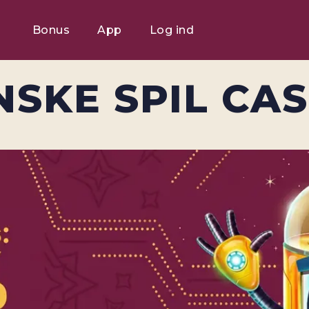
Bonus
App
Log ind
SKE SPIL CA