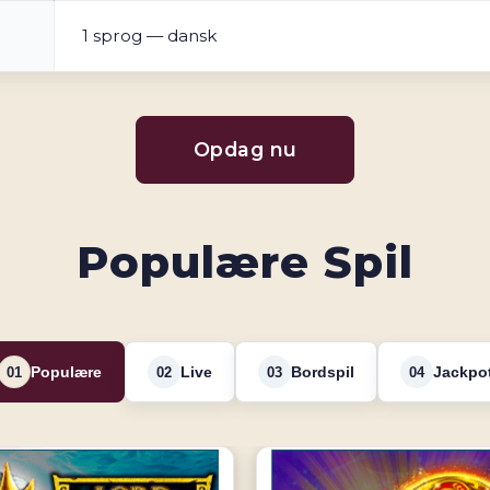
1 sprog — dansk
Opdag nu
Populære Spil
Populære
Live
Bordspil
Jackpo
01
02
03
04