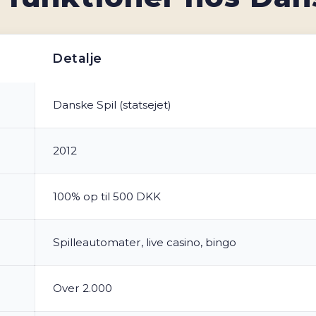
Detalje
Danske Spil (statsejet)
2012
100% op til 500 DKK
Spilleautomater, live casino, bingo
Over 2.000